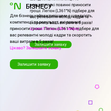
результат, які повинні приносити
БІЗНЕСУ
гроші. Легіон (L361°N) підбере для
Для бізнесу найважливішими є швидкість,
вас релевантні молоді кадри та
компетенції та результат, які повинні
скоротить ваші витрати в 5 разів!
приносити гроші. Легіон (L361°N) підбере для
Цікаво? Залишайте заявку
вас релевантні молоді кадри та скоротить
ваші витрати в 5 разів!
Залишити заявку
Цікаво? Залишайте заявку.
Залишити заявку