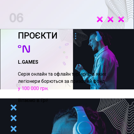
ПРОЄКТИ
L.GAMES
Серія онлайн та офлайн турнірів, в яких
легіонери борються за призовий фонд
у 100 000 грн
.
Вітаємо в Грі!