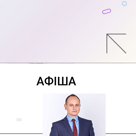
АФІША