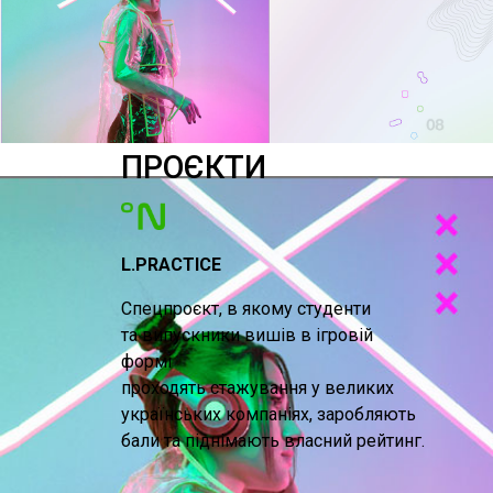
ПРОЄКТИ
L.PRACTICE
Спецпроєкт, в якому студенти
та випускники вишів в ігровій
формі
проходять стажування у великих
українських компаніях, заробляють
бали та піднімають власний рейтинг.