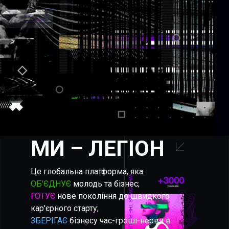
МИ – ЛЕГІОН
Це глобальна платформа, яка:
ОБ'ЄДНУЄ
молодь та бізнес;
ГОТУЄ
нове покоління до швидкого
кар'єрного старту;
ЗБЕРІГАЄ
бізнесу час-гроші-нерви в