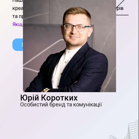
Наша команда шукає талановитих
Особистий бренд та комунікації
креативників, smm фахівців, контент мейкерів
та проджектів.
Якщо хочеш і можеш, напиши нам.
Подати заявку
Юрій Коротких
Особистий бренд та комунікації