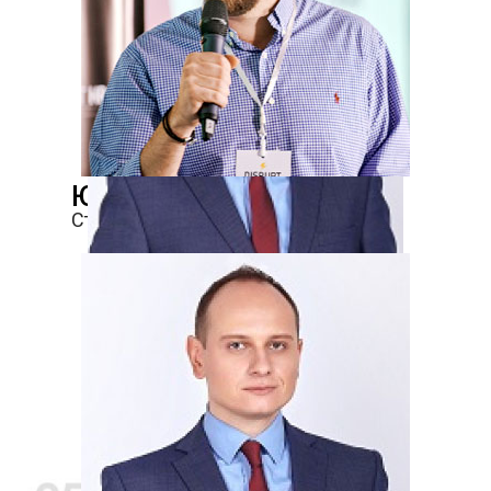
Юрій Філіпчук
Стартапи та інвестиції
Віталій Якушев
Кібербезпека