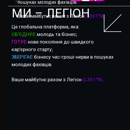
пошуках молодих фахівців.
МИ – ЛЕГІОН
Ваше майбутнє разом з Легіон
(L361°N)
.
Це глобальна платформа, яка:
ОБ'ЄДНУЄ
молодь та бізнес;
ГОТУЄ
нове покоління до швидкого
кар'єрного старту;
ЗБЕРІГАЄ
бізнесу час-гроші-нерви в пошуках
молодих фахівців.
Ваше майбутнє разом з Легіон
(L361°N)
.