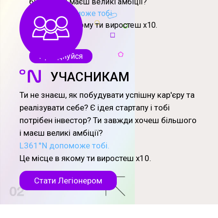
більшого і маєш великі амбіції?
L361°N допоможе тобі.
Це місце в якому ти виростеш х10.
Приєднуйся
УЧАСНИКАМ
Ти не знаєш, як побудувати успішну кар'єру та
реалізувати себе? Є ідея стартапу і тобі
потрібен інвестор? Ти завжди хочеш більшого
і маєш великі амбіції?
L361°N допоможе тобі.
Це місце в якому ти виростеш х10.
Стати Легіонером